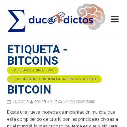
ETIQUETA -
BITCOINS
HABILIDADES DIRECTIVAS
LECCIONES DE ECONOMÍA PARA TIEMPOS DE CRISIS
BITCOIN
11/12/2013
POR
FÉLIX RUIZ
AÑADIR COMENTARIO
Existe una nueva moneda de implantación mundial que
está compitiendo de tú a tú con las principales divisas a
nivel mundial, lo más curioso del tema es que ni siquiera