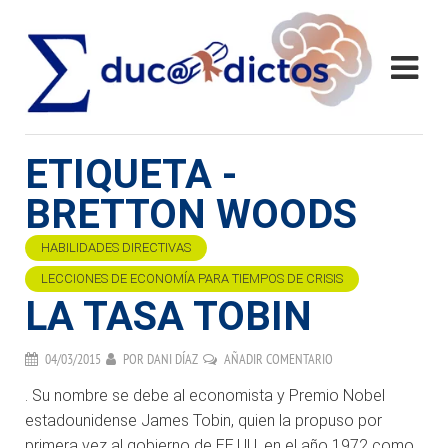
ETIQUETA -
BRETTON WOODS
HABILIDADES DIRECTIVAS
LECCIONES DE ECONOMÍA PARA TIEMPOS DE CRISIS
LA TASA TOBIN
04/03/2015
POR
DANI DÍAZ
AÑADIR COMENTARIO
. Su nombre se debe al economista y Premio Nobel
estadounidense James Tobin, quien la propuso por
primera vez al gobierno de EE.UU. en el año 1972 como