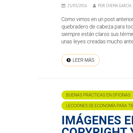
25/03/2016
POR
CHEMA GARCIA
Como vimos en un post anterior
quebradero de cabeza para tod
siempre están claros sus térm
unas leyes creadas mucho antes d
LEER MÁS
BUENAS PRÁCTICAS EN OFICINAS
LECCIONES DE ECONOMÍA PARA TI
IMÁGENES E
COPYRIGHT 