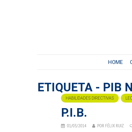
HOME
ETIQUETA - PIB
HABILIDADES DIRECTIVAS
LE
P.I.B.
01/03/2014
POR
FÉLIX RUIZ