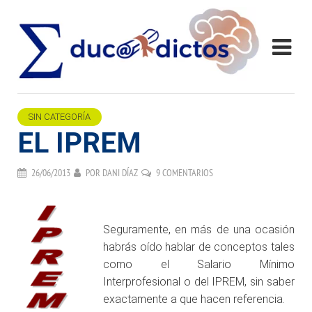
SIN CATEGORÍA
EL IPREM
26/06/2013
POR
DANI DÍAZ
9 COMENTARIOS
.
Seguramente, en más de una ocasión
habrás oído hablar de conceptos tales
como el Salario Mínimo
Interprofesional o del IPREM, sin saber
exactamente a que hacen referencia.