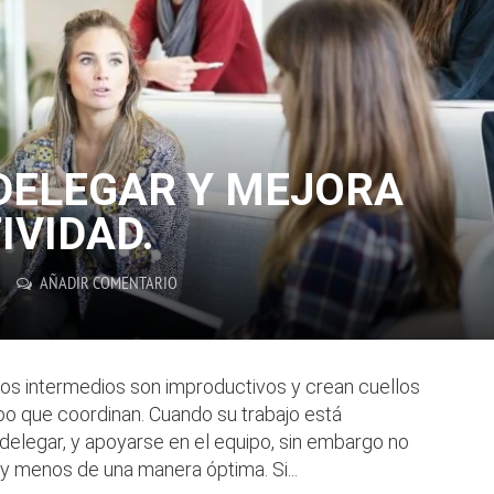
DELEGAR Y MEJORA
IVIDAD.
AÑADIR COMENTARIO
s intermedios son improductivos y crean cuellos
upo que coordinan. Cuando su trabajo está
delegar, y apoyarse en el equipo, sin embargo no
, y menos de una manera óptima. Si...