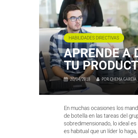
HABILIDADES DIRECTIVAS
APRENDE A 
TU PRODUCT
20/04/2018
POR
CHEMA GARCIA
En muchas ocasiones los mando
de botella en las tareas del gr
sobredimensionado, lo ideal es 
es habitual que un líder lo haga