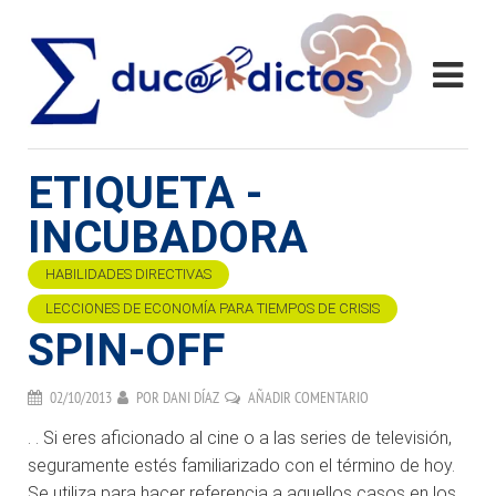
ETIQUETA -
INCUBADORA
HABILIDADES DIRECTIVAS
LECCIONES DE ECONOMÍA PARA TIEMPOS DE CRISIS
SPIN-OFF
02/10/2013
POR
DANI DÍAZ
AÑADIR COMENTARIO
. . Si eres aficionado al cine o a las series de televisión,
seguramente estés familiarizado con el término de hoy.
Se utiliza para hacer referencia a aquellos casos en los