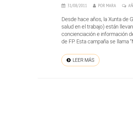
31/08/2011
POR
MARA
AÑ
Desde hace años, la Xunta de Ga
salud en el trabajo) están lle
concienciación e información d
de FP. Esta campaña se llama “M
LEER MÁS