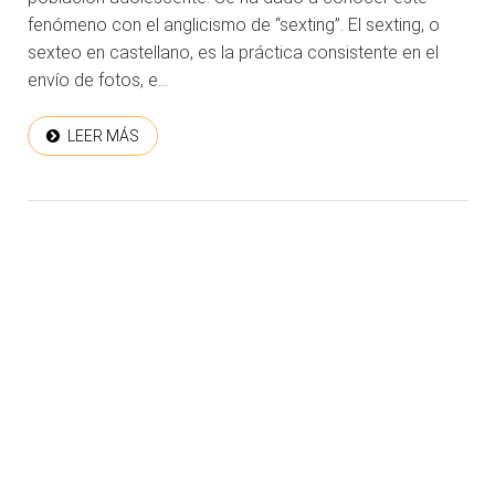
fenómeno con el anglicismo de “sexting”. El sexting, o
sexteo en castellano, es la práctica consistente en el
envío de fotos, e...
LEER MÁS