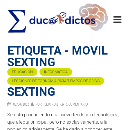
ETIQUETA - MOVIL
SEXTING
EDUCACIÓN
INFORMÁTICA
LECCIONES DE ECONOMÍA PARA TIEMPOS DE CRISIS
SEXTING
02/04/2013
POR
FÉLIX RUIZ
1 COMENTARIO
Se está produciendo una nueva tendencia tecnológica,
que afecta principal, pero no exclusivamente, a la
población adolescente. Se ha dado a conocer este