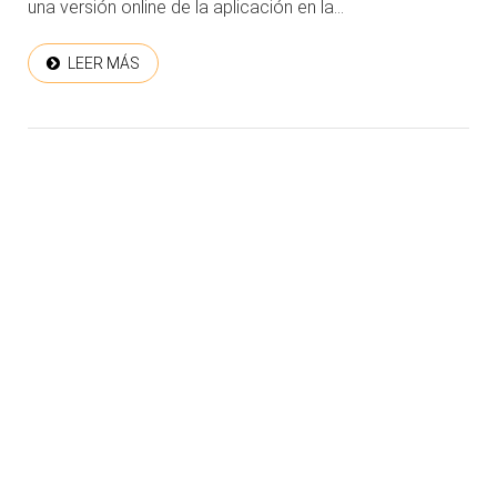
una versión online de la aplicación en la...
LEER MÁS
COPYRIGHT © 2026. LEARNING AND SUPPORT
HOME
SERVICES, S.L.U. TODOS LOS DERECHOS RESERVADOS.