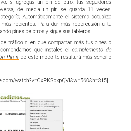
o; si agregas un pin de otro, tus seguidores
ceversa, de media un pin se guarda 11 veces.
tegoría; Automáticamente el sistema actualiza
 más recientes. Para dar más repercusión a tu
ando pines de otros y sigue sus tableros.
a de tráfico ni en que compartan más tus pines o
ecomendamos que instales el
complemento de
n Pin it
de este modo te resultará más sencillo
tube.com/watch?v=OxPKSoxpQVI&w=560&h=315]