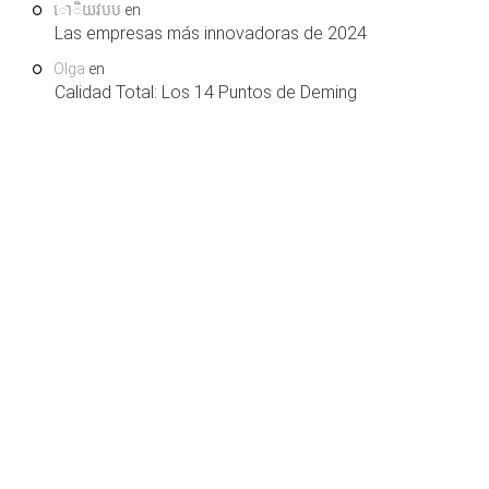
ោិយវបប
en
Las empresas más innovadoras de 2024
Olga
en
Calidad Total: Los 14 Puntos de Deming
COPYRIGHT © 2026. LEARNING AND SUPPORT
HOME
SERVICES, S.L.U. TODOS LOS DERECHOS RESERVADOS.
.
QUIENES SOMOS
SÍGUENOS EN FACEBOOK
AVISO LEGAL
¿COLABORAMOS?