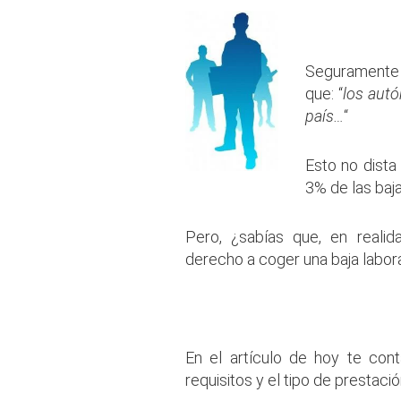
.
Seguramente 
que: “
los aut
país…
“
Esto no dista
3% de las baj
Pero, ¿sabías que, en realid
derecho a coger una baja labor
.
En el artículo de hoy te con
requisitos y el tipo de prestació