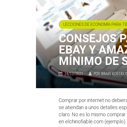
LECCIONES DE ECONOMÍA PARA TI
CONSEJOS 
EBAY Y AMA
MÍNIMO DE 
24/12/2021
POR
BRAIS KOECKLI
Comprar por internet no debier
se atiendan a unos detalles e
claro. No es lo mismo comprar
en elchinofiable.com (ejemplo). 