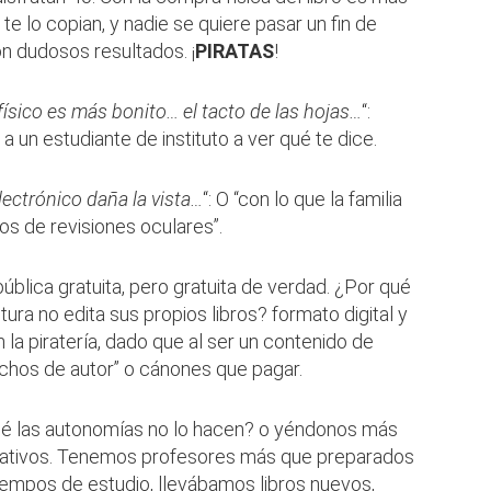
e lo copian, y nadie se quiere pasar un fin de
n dudosos resultados. ¡
PIRATAS
!
 físico es más bonito… el tacto de las hojas…
“:
 a un estudiante de instituto a ver qué te dice.
electrónico daña la vista…
“: O “con lo que la familia
os de revisiones oculares”.
ública gratuita, pero gratuita de verdad. ¿Por qué
tura no edita sus propios libros? formato digital y
 la piratería, dado que al ser un contenido de
echos de autor” o cánones que pagar.
qué las autonomías no lo hacen? o yéndonos más
ucativos. Tenemos profesores más que preparados
iempos de estudio, llevábamos libros nuevos,