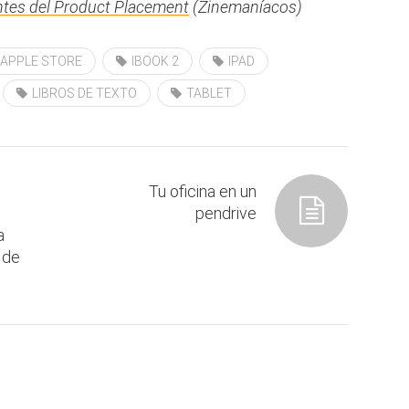
ntes del Product Placement
(Zinemaníacos)
APPLE STORE
IBOOK 2
IPAD
LIBROS DE TEXTO
TABLET
Tu oficina en un
pendrive
a
 de