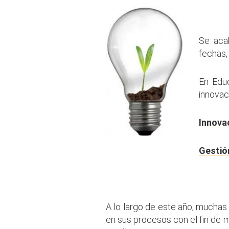
.
Se aca
fechas,
En Edu
innovac
Innovac
Gestió
.
A lo largo de este año, muchas
en sus procesos con el fin de m