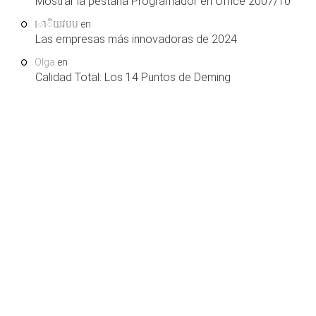
Mostrar la pestaña Programador en Office 2007/10
ោិយវបប
en
Las empresas más innovadoras de 2024
Olga
en
Calidad Total: Los 14 Puntos de Deming
COPYRIGHT © 2026. LEARNING AND SUPPORT
HOME
SERVICES, S.L.U. TODOS LOS DERECHOS RESERVADOS.
.
QUIENES SOMOS