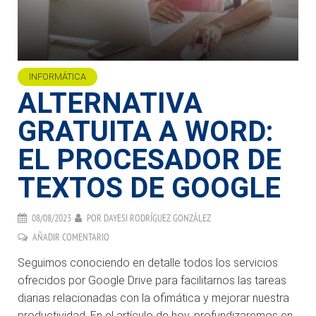
INFORMÁTICA
ALTERNATIVA
GRATUITA A WORD:
EL PROCESADOR DE
TEXTOS DE GOOGLE
08/08/2023
POR
DAYESI RODRÍGUEZ GONZÁLEZ
AÑADIR COMENTARIO
Seguimos conociendo en detalle todos los servicios
ofrecidos por Google Drive para facilitarnos las tareas
diarias relacionadas con la ofimática y mejorar nuestra
productividad. En el artículo de hoy, profundizaremos en