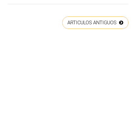
ARTICULOS ANTIGUOS
COPYRIGHT © 2026. LEARNING AND SUPPORT
HOME
SERVICES, S.L.U. TODOS LOS DERECHOS RESERVADOS.
.
QUIENES SOMOS
SÍGUENOS EN FACEBOOK
AVISO LEGAL
¿COLABORAMOS?