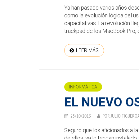
Ya han pasado varios años de
como la evolución lógica del u
capacitativas. La revolución lle
trackpad de los MacBook Pro, el
LEER MÁS
INFORMÁTICA
EL NUEVO O
25/10/2013
POR
JULIO FIGUERO
Seguro que los aficionados a l
de ellos, ya lo tengan instalad