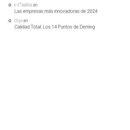
ោិយវបប
en
Las empresas más innovadoras de 2024
Olga
en
Calidad Total: Los 14 Puntos de Deming
COPYRIGHT © 2026. LEARNING AND SUPPORT
HOME
SERVICES, S.L.U. TODOS LOS DERECHOS RESERVADOS.
.
QUIENES SOMOS
SÍGUENOS EN FACEBOOK
AVISO LEGAL