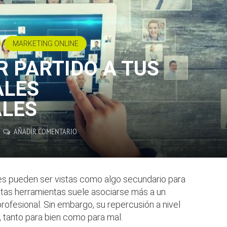
MARKETING ONLINE
 PARTIDO A TUS
ALES
ALES
AÑADIR COMENTARIO
es pueden ser vistas como algo secundario para
tas herramientas suele asociarse más a un
profesional. Sin embargo, su repercusión a nivel
 tanto para bien como para mal.