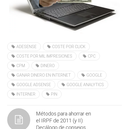
ADESENSE
COSTE POR CLICK
COSTE POR MIL IMPRESIONES
CPC
CPM
DINERO
GANAR DINERO EN INTERNET
GOOGLE
GOOGLE ADSENSE
GOOGLE ANALYTICS
INTERNER
PIN
Métodos para ahorrar en
el IRPF de 2011 (y II):
Decálogo de consejos