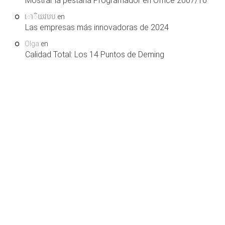
Mostrar la pestaña Programador en Office 2007/10
ោិយវបប
en
Las empresas más innovadoras de 2024
Olga
en
Calidad Total: Los 14 Puntos de Deming
COPYRIGHT © 2026. LEARNING AND SUPPORT
HOME
SERVICES, S.L.U. TODOS LOS DERECHOS RESERVADOS.
.
QUIENES SOMOS