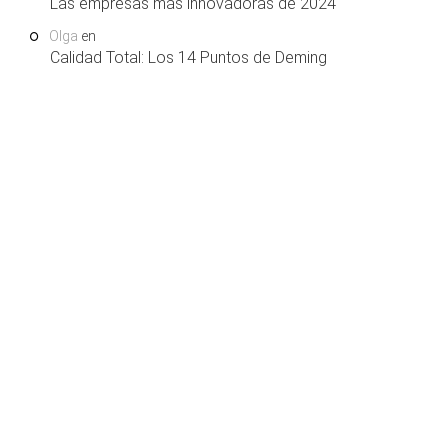
Las empresas más innovadoras de 2024
Olga
en
Calidad Total: Los 14 Puntos de Deming
COPYRIGHT © 2026. LEARNING AND SUPPORT
HOME
SERVICES, S.L.U. TODOS LOS DERECHOS RESERVADOS.
.
QUIENES SOMOS
SÍGUENOS EN FACEBOOK
AVISO LEGAL
¿COLABORAMOS?
POLÍTICA DE PRIVACIDAD
POLÍTICA DE COOKIES