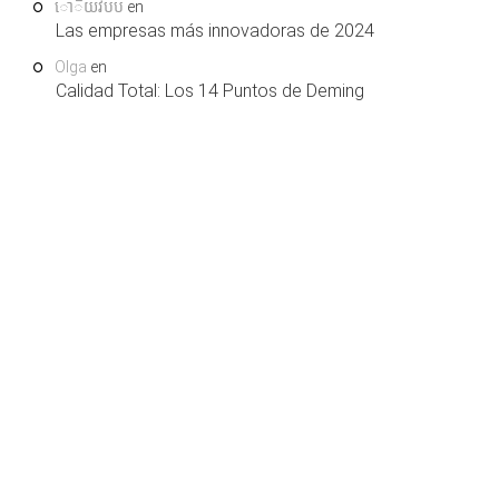
ោិយវបប
en
Las empresas más innovadoras de 2024
Olga
en
Calidad Total: Los 14 Puntos de Deming
COPYRIGHT © 2026. LEARNING AND SUPPORT
HOME
SERVICES, S.L.U. TODOS LOS DERECHOS RESERVADOS.
.
QUIENES SOMOS
SÍGUENOS EN FACEBOOK
AVISO LEGAL
¿COLABORAMOS?