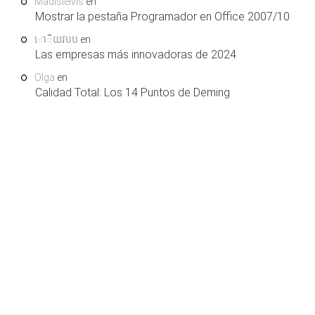
Madisleivis
en
Mostrar la pestaña Programador en Office 2007/10
ោិយវបប
en
Las empresas más innovadoras de 2024
Olga
en
Calidad Total: Los 14 Puntos de Deming
COPYRIGHT © 2026. LEARNING AND SUPPORT
HOME
SERVICES, S.L.U. TODOS LOS DERECHOS RESERVADOS.