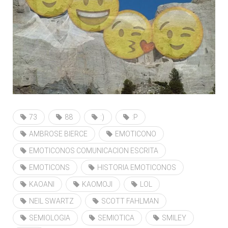
73
88
:)
:P
AMBROSE BIERCE
EMOTICONO
EMOTICONOS COMUNICACION ESCRITA
EMOTICONS
HISTORIA EMOTICONOS
KAOANI
KAOMOJI
LOL
NEIL SWARTZ
SCOTT FAHLMAN
SEMIOLOGIA
SEMIOTICA
SMILEY