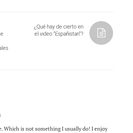
¿Qué hay de cierto en
de
el video “Españistan”?
ales
4
e. Which is not something I usually do! I enjoy