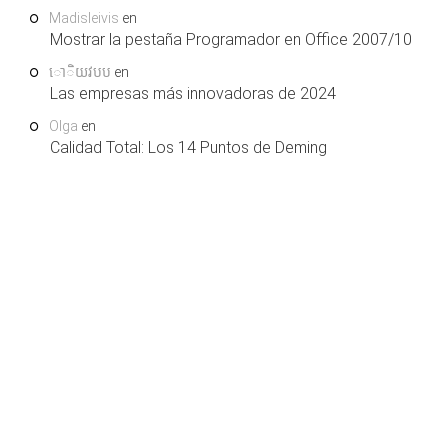
Madisleivis
en
Mostrar la pestaña Programador en Office 2007/10
ោិយវបប
en
Las empresas más innovadoras de 2024
Olga
en
Calidad Total: Los 14 Puntos de Deming
COPYRIGHT © 2026. LEARNING AND SUPPORT