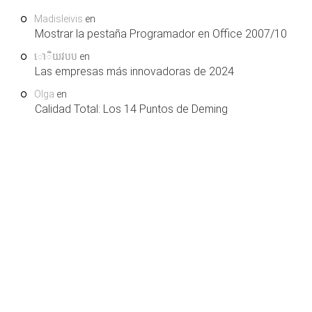
Madisleivis
en
Mostrar la pestaña Programador en Office 2007/10
ោិយវបប
en
Las empresas más innovadoras de 2024
Olga
en
Calidad Total: Los 14 Puntos de Deming
COPYRIGHT © 2026. LEARNING AND SUPPORT